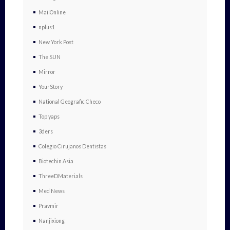
MailOnline
nplus1
New York Post
The SUN
Mirror
YourStory
National Geografic Checo
Top yaps
3ders
Colegio Cirujanos Dentistas
Biotechin Asia
ThreeDMaterials
Med News
Pravmir
Nanjixiong