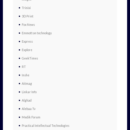
Trinixi
3D Print
Fox News
Emmott on technology
Express
Explore
GeekTimes
RT
Inshe
Aitmag
Linkar Info
Alghad
Alebaa Tv
Medik Forum
Practical Intellectual Technologies