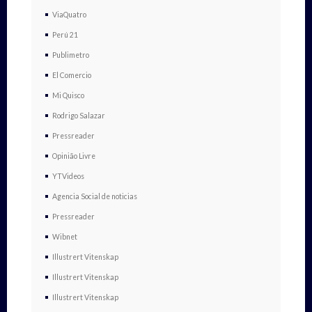
ViaQuatro
Perú 21
Publimetro
El Comercio
Mi Quisco
Rodrigo Salazar
Pressreader
Opinião Livre
YTVideos
Agencia Social de noticias
Pressreader
Wibnet
Illustrert Vitenskap
Illustrert Vitenskap
Illustrert Vitenskap