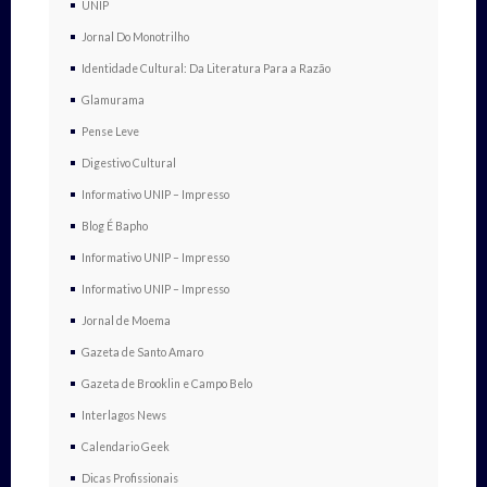
UNIP
Jornal Do Monotrilho
Identidade Cultural: Da Literatura Para a Razão
Glamurama
Pense Leve
Digestivo Cultural
Informativo UNIP – Impresso
Blog É Bapho
Informativo UNIP – Impresso
Informativo UNIP – Impresso
Jornal de Moema
Gazeta de Santo Amaro
Gazeta de Brooklin e Campo Belo
Interlagos News
Calendario Geek
Dicas Profissionais