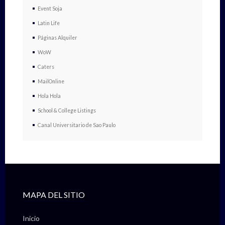
Event Soja
Latin Life
Páginas Alquiler
WoW
Caters
MailOnline
Hola Hola
School & College Listings
Canal Universitario de Sao Paulo
MAPA DEL SITIO
Inicio