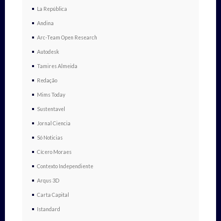
La República
Andina
Arc-Team Open Research
Autodesk
Tamires Almeida
Redação
Mims Today
Sustentavel
Jornal Ciencia
Só Noticias
Cícero Moraes
Contexto Independiente
Arqus 3D
Carta Capital
Istandard