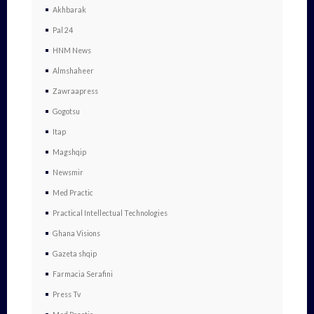
Akhbarak
Pal 24
HNM News
Almshaheer
Zawraapress
Gogotsu
Itap
Magshqip
Newsmir
Med Practic
Practical Intellectual Technologies
Ghana Visions
Gazeta shqip
Farmacia Serafini
Press Tv