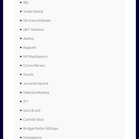
Blic
Visión Dental
Directorio Minedu
LWT Sistemas
Andina
Baguete
Nit Mantiqueira
Cícero Moraes
Overbr
Jornal da Record
Modesto Montoya
IFT
Gore Brasil
Canindé Silva
Bridget Butler Millsaps
tctmagazine