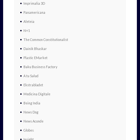
Imprimalia 3D
Panamericana
Aleteia
N+1
The Common Constitutionalist
Dainik Bhaskar
Plastic EMarket
Baku Business Factory
A tu Salud
Ekstrabladet
Medicina Digitale
Being India
News Dog
News Aconde
Globes
Insight