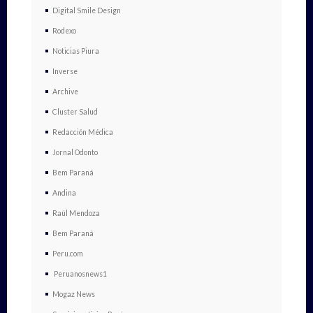
Digital Smile Design
Rodexo
Noticias Piura
Inverse
Archive
Cluster Salud
Redacción Médica
Jornal Odonto
Bem Paraná
Andina
Raúl Mendoza
Bem Paraná
Peru.com
Peruanosnews1
Mogaz News