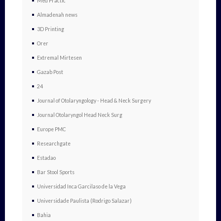
Med Practic
Almadenah news
3D Printing
Orer
Extremal Mirtesen
Gazab Post
24
Journal of Otolaryngology - Head & Neck Surgery
Journal Otolaryngol Head Neck Surg
Europe PMC
Researchgate
Estadao
Bar Stool Sports
Universidad Inca Garcilaso de la Vega
Universidade Paulista (Rodrigo Salazar)
Bahia